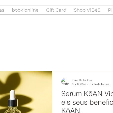
fas
book online
Gift Card
Shop ViBėS
Pl
Irene De La Rosa
Apr 14, 2024
3 min de lectura
Serum KōAN Vi
els seus benefici
KōAN.