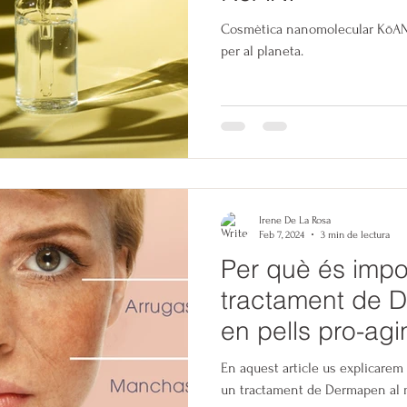
Cosmètica nanomolecular KōAN, 
per al planeta.
Irene De La Rosa
Feb 7, 2024
3 min de lectura
Per què és impo
tractament de 
en pells pro-agi
En aquest article us explicare
un tractament de Dermapen al 