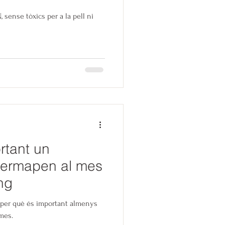
sense tòxics per a la pell ni
rtant un
Dermapen al mes
ng
m per què és important almenys
mes.