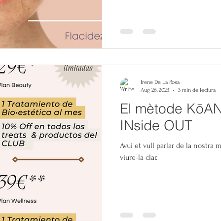
Irene De La Rosa
Aug 26, 2023
3 min de lectura
El mètode KōAN
INside OUT
Avui et vull parlar de la nostra 
viure-la clar.