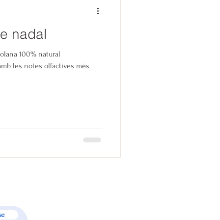
de nadal
olana 100% natural
amb les notes olfactives més
se