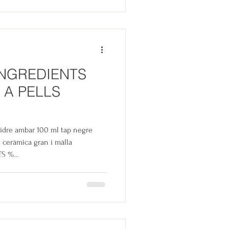
NGREDIENTS
 A PELLS
dre ambar 100 ml tap negre
ceràmica gran i màlla
 %...