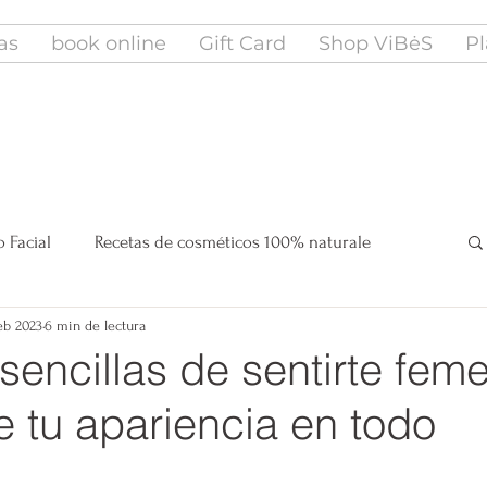
fas
book online
Gift Card
Shop ViBėS
Pl
 Facial
Recetas de cosméticos 100% naturale
eb 2023
6 min de lectura
eauty
Estilo de vida KōAN TAO ZEN
sencillas de sentirte fem
 tu apariencia en todo