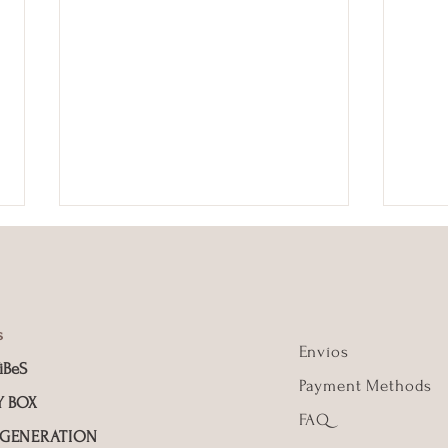
s
Envíos
iBeS
Payment Methods
Personalización y tradición
Kōan
Y BOX
FAQ
en rituales personalizados
bien
 GENERATION