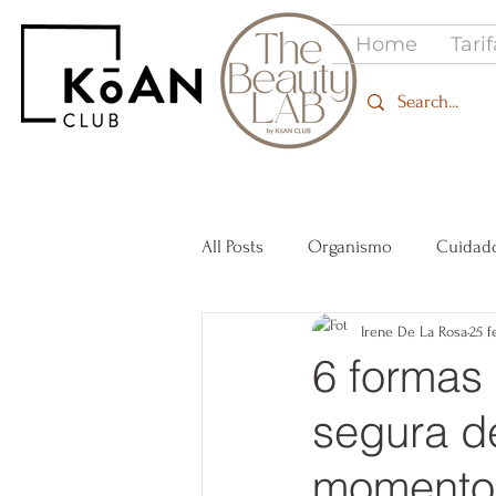
Home
Tari
All Posts
Organismo
Cuidado
Irene De La Rosa
25 f
Desarrollo personal
Inner B
6 formas 
segura de
momento