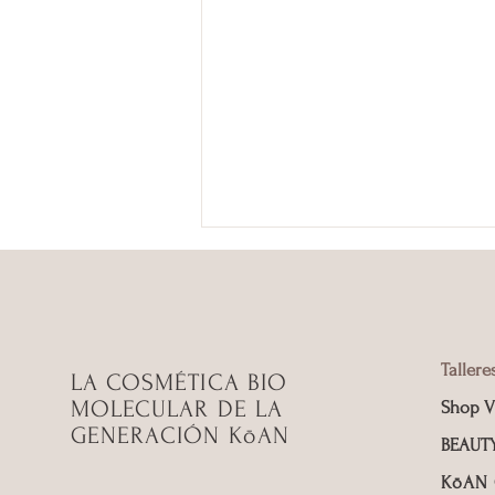
Tallere
LA COSMÉTICA BIO
MOLECULAR DE LA
Shop V
GENERACIÓN KōAN
Descubre el kōan en
BEAUT
bienestar integral: el beauty
KōAN