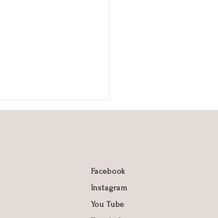
Facebook
Instagram
 Beauty Club: club de
You Tube
estar personalizado en