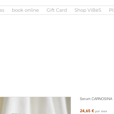
fas
book online
Gift Card
Shop ViBėS
Pl
Serum CARNOSINA
Precio
24,65 €
por mes