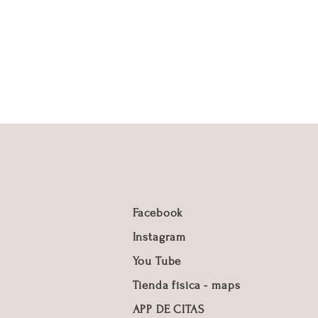
que el producto sea lo más
e se puede.
ados no se cambiaran.
s el producto que necesitas
compra.
e tu nueva piel.
Facebook
Instagram
You Tube
Tienda física - maps
APP DE CITAS