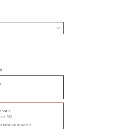
s
*
a
ensual
ra un 15%
s hasta que se cancele