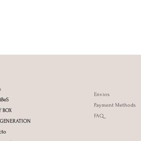
de aloe Vera, para 
natural y eficaz qu
Los productos envi
Asesorate de cual e
antes de hacer tu 
Gracias y disfruta d
s
Envíos
iBeS
Payment Methods
Y BOX
FAQ
 GENERATION
cto