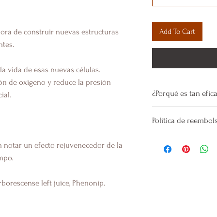
Add To Cart
hora de construir nuevas estructuras
ntes.
la vida de esas nuevas células
.
ión de oxigeno y reduce la presión
¿Porqué es tan efic
ial.
Prolonga la vida de 
Política de reembol
¿Sabías que
los ele
Fabricamos lotes 
 notar un efecto rejuvenecedor de la
oxígeno, la glucosa, 
demanda, por lo qu
mpo.
metales pesados, t
estado.
Al ser principios a
borescense left juice, Phenonip.
Es por eso por lo q
huelan a perfume, l
contra ellos para qu
mal estado, al cont
lo menos agresivos 
añadido nada más qu