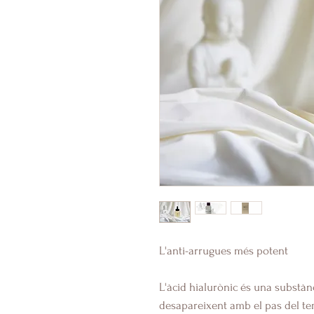
L'anti-arrugues més potent
L'àcid hialurònic és una substànc
desapareixent amb el pas del tem