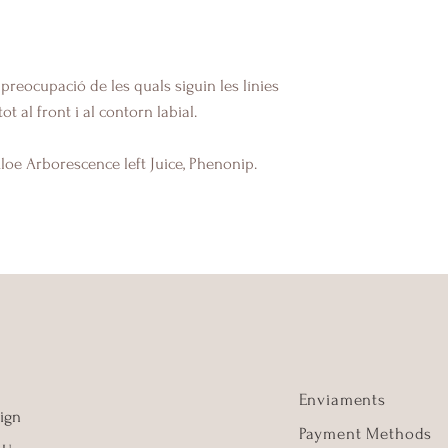
perquè el producte s
que es pot.
Els productes envia
preocupació de les quals siguin les línies
Assessora't de quin
ot al front i al contorn labial.
abans de fer la tev
Gràcies i gaudeix de
loe Arborescence left Juice, Phenonip.
Enviaments
ign
Payment Methods