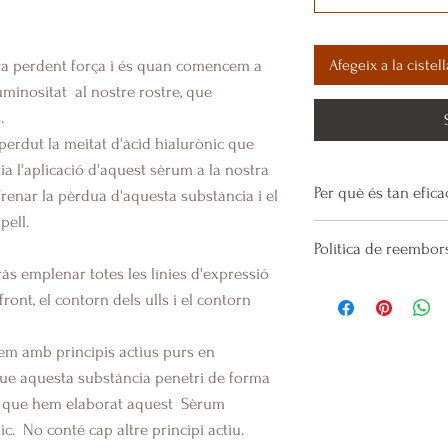
Afegeix a la cistell
va perdent força i és quan comencem a
luminositat
al nostre rostre, que
.
perdut la meitat d'àcid hialurònic que
ria l'aplicació d'aquest sèrum a la nostra
Per què és tan efic
frenar la pèrdua d'aquesta substància i el
pell.
El àcid hialurònic
Política de reembo
retenir grans quanti
às emplenar totes les línies d'expressió
volum, a més de red
Fabriquem lots de
front, el contorn dels ulls i el contorn
línies d'expressió
demanda, de manera
estat.
lem amb principis actius purs en
En ser principis act
ue aquesta substància penetri de forma
de perfum, la qual 
ò, que hem elaborat aquest
Sèrum
mal estat, al contra
ic.
No conté cap altre principi actiu.
més que el principi 