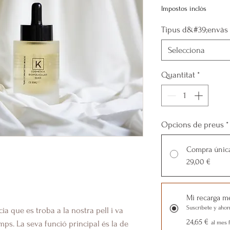
Impostos inclòs
Tipus d&#39;envàs
Selecciona
Quantitat
*
Opcions de preus
*
Compra únic
29,00 €
Mi recarga m
Suscríbete y ahor
ia que es troba a la nostra pell i va
24,65 €
ps. La seva funció principal és la de
al mes f