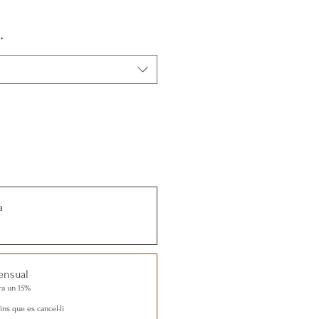
*
a
ensual
ra un 15%
ins que es cancel·li