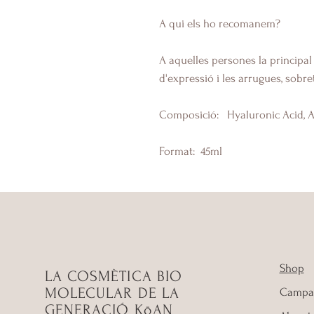
A qui els ho recomanem?
A aquelles persones la principal 
d'expressió i les arrugues, sobret
Composició:
Hyaluronic Acid, A
Format:
45ml
Shop
LA COSMÈTICA BIO
MOLECULAR DE LA
Campa
GENERACIÓ KōAN