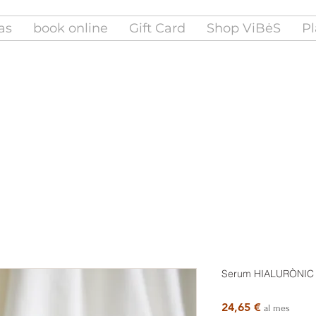
fas
book online
Gift Card
Shop ViBėS
Pl
Serum HIALURÒNIC
Price
24,65 €
al mes