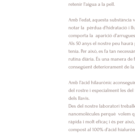
retenir l'aigua a la pell.
Amb l'edat, aquesta substància 
notar la
pèrdua d'hidratació i l
comporta la
aparició d'arrugues
Als 50 anys el nostre peu haurà 
tenia. Per això, es fa tan necessà
rutina diària. És una manera de 
consegüent deteriorament de la 
Amb l'àcid hilaurònic aconseguir
del rostre i especialment les del 
dels llavis.
Des del nostre laboratori trebal
nanomolècules perquè
volem q
ràpida i molt eficaç i és per aix
compost al 100% d'àcid hialuròn