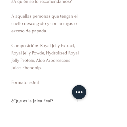
¿A quién se lo recomendamos?
A aquellas personas que tengan el
cuello descolgado y con arrugas o
exceso de papada.
Composición:
Royal Jelly Extract,
Royal Jelly Powde, Hydrolized Royal
Jelly Protein, Aloe Arborescens
Juice, Phenonip.
Formato:
50ml
¿Qué es la Jalea Real?
¿QUÉ ES LA JALEA REAL?
¿Cómo y donde se aplica este
La
jalea real
es una sustancia
serum?
natural producida por las abejas