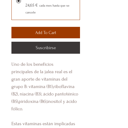
24,65 €
cada mes hasta que se
cancele
Add To Cart
Suscribirse
Uno de los
beneficios
principales
de la jalea real es el
gran aporte de vitaminas del
grupo B: vitamina (B1),riboflavina
(B2), niacina (B3), ácido pantoténico
(B5),piridoxina (B6),inositol y ácido
fólico.
Estas
vitaminas
están implicadas