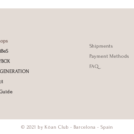
hops
Shipments
iBeS
Payment Methods
YBOX
FAQ
 GENERATION
ct
 Guide
© 2021 by Kōan Club - Barcelona - Spain