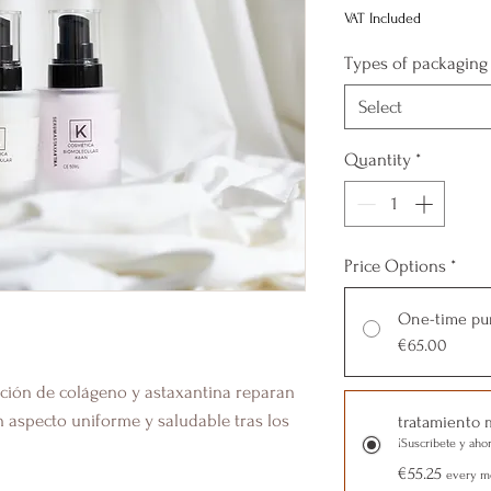
VAT Included
Types of packaging
Select
Quantity
*
Price Options
*
One-time pu
€65.00
ación de colágeno y astaxantina reparan
n aspecto uniforme y saludable tras los
tratamiento 
¡Suscríbete y aho
€55.25
every mo