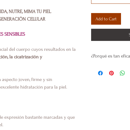
IDA, NUTRE, MIMA TU PIEL
Add to Cart
 REGENERACIÓN CELULAR
S SENSIBLES
cial del cuerpo cuyos resultados en la
¿Porqué es tan efic
ción, la cicatrización y
El colágeno
es una 
un 70% de la piel. M
aspecto joven, firme y sin
tonificado. Este ele
excelente hidratación para la piel.
mantener
tu rostro 
que con el paso de 
permanecen en su si
imaginarte el colág
 de expresión bastante marcadas y que
apoyo de tu piel, ya
l.
de
mantenerse unid