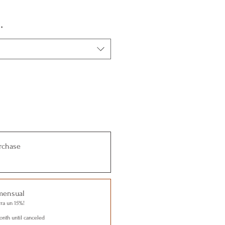
*
rchase
mensual
rra un 15%!
nth until canceled