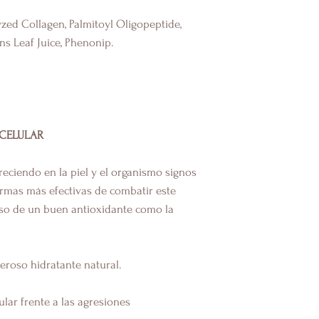
Más que introducir
ed Collagen, Palmitoyl Oligopeptide,
más importante es 
colágeno propio
des
ns Leaf Juice, Phenonip.
necesario proporcio
cuerpo como minera
sintetizar el coláge
propia.
 CELULAR
eciendo en la piel y el organismo signos
ormas más efectivas de combatir este
uso de un buen antioxidante como la
roso hidratante natural.
ular frente a las agresiones