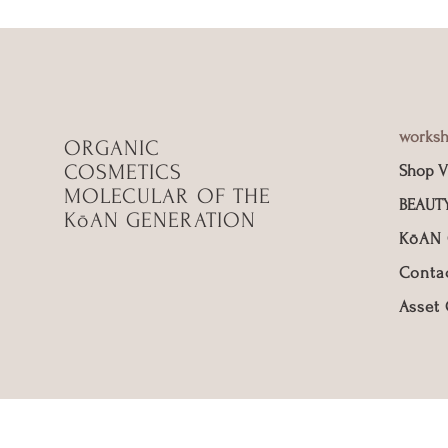
works
ORGANIC
COSMETICS
Shop V
MOLECULAR OF THE
BEAUT
KōAN GENERATION
KōAN
Conta
Asset