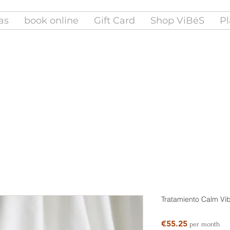
fas
book online
Gift Card
Shop ViBėS
Pl
Tratamiento Calm Vi
Price
€55.25
per month