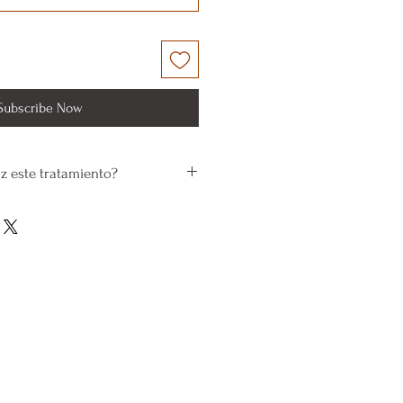
Subscribe Now
az este tratamiento?
proteína de la que se compone
antiene el cutis firme, elástico y
mento de la piel
se encarga de
en forma. Las partes de la piel
la edad ceden a la gravedad,
tio. En realidad puedes
eno como el principal sistema de
 que sin él, esta no sería capaz
a.