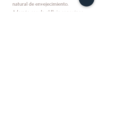
natural de envejecimiento.
Además, regula el flujo sanguíneo
y es un poderoso anti-estrés facial.
¿A quién se lo recomendamos?
A todas aquellas personas que
quieran hidratar su piel por la
noche antes de dormir. Es un
producto perfecto para la rutina
diaria nocturna.
Composición: Astaxantine, Prunus
juice, Cera alba, Aloe Arborescens
Juice, Phenonip.
Formato: 50ml