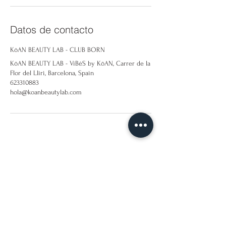
Datos de contacto
KōAN BEAUTY LAB - CLUB BORN
KōAN BEAUTY LAB - ViBėS by KōAN, Carrer de la
Flor del Lliri, Barcelona, Spain
623310883
hola@koanbeautylab.com
LA COSMÉTICA BIO
MOLECULAR DE LA
GENERACIÓN KōAN