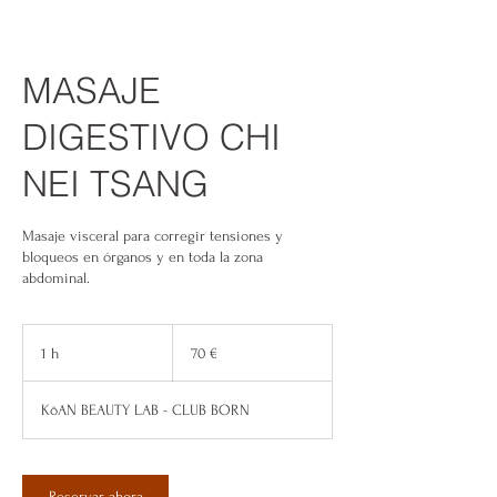
MASAJE
DIGESTIVO CHI
NEI TSANG
Masaje visceral para corregir tensiones y
bloqueos en órganos y en toda la zona
abdominal.
70
euros
1 h
1
70 €
KōAN BEAUTY LAB - CLUB BORN
Reservar ahora