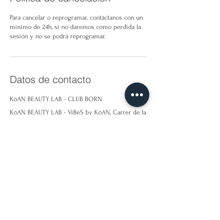
Para cancelar o reprogramar, contáctanos con un
mínimo de 24h, si no daremos como perdida la
sesión y no se podrá reprogramar.
Datos de contacto
KōAN BEAUTY LAB - CLUB BORN
KōAN BEAUTY LAB - ViBėS by KōAN, Carrer de la
Flor del Lliri, Barcelona, Spain
623310883
hola@koanbeautylab.com