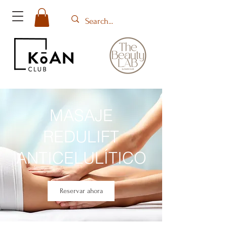
MASAJE
REDULIFT
ANTICELULÍTICO
Reservar ahora