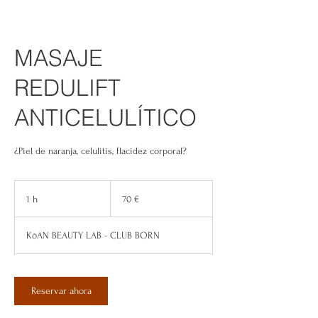
MASAJE
REDULIFT
ANTICELULÍTICO
¿Piel de naranja, celulitis, flacidez corporal?
70
euros
1 h
1
70 €
KōAN BEAUTY LAB - CLUB BORN
Reservar ahora