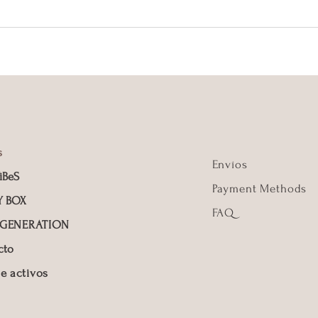
s
Envíos
iBeS
Payment Methods
Y BOX
FAQ
 GENERATION
cto
e activos