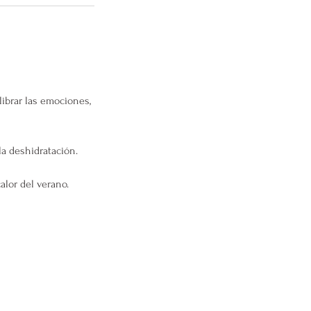
librar las emociones,
 la deshidratación.
calor del verano.