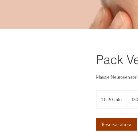
Pack Ve
Masaje Neurosensorial
130
1 h 30 min
1
13
3
0
Reservar ahora
m