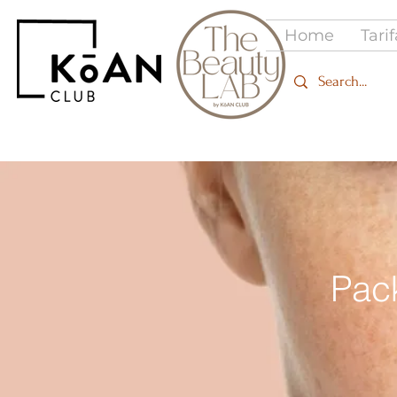
Home
Tari
Pac