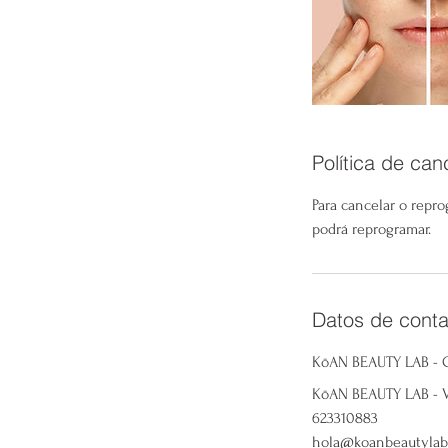
Política de can
Para cancelar o repr
podrá reprogramar.
Datos de conta
KōAN BEAUTY LAB -
KōAN BEAUTY LAB - ViB
623310883
hola@koanbeautylab