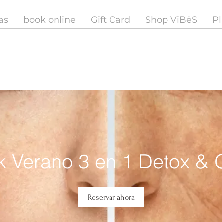
fas
book online
Gift Card
Shop ViBėS
Pl
k Verano 3 en 1 Detox & 
Reservar ahora