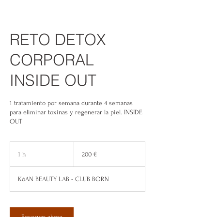
RETO DETOX
CORPORAL
INSIDE OUT
1 tratamiento por semana durante 4 semanas
para eliminar toxinas y regenerar la piel. INSIDE
OUT
200
euros
1 h
1
200 €
KōAN BEAUTY LAB - CLUB BORN
Reservar ahora