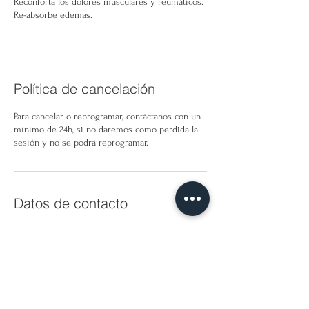
Reconforta los dolores musculares y reumáticos.
Re-absorbe edemas.
Política de cancelación
Para cancelar o reprogramar, contáctanos con un
mínimo de 24h, si no daremos como perdida la
sesión y no se podrá reprogramar.
Datos de contacto
KōAN BEAUTY LAB - CLUB BORN
KōAN BEAUTY LAB - ViBėS by KōAN, Carrer de la
Flor del Lliri, Barcelona, Spain
623310883
hola@koanbeautylab.com