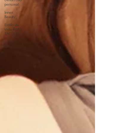
personal
Inner
Beauty
Estilo de
vida KōAN
TAO ZEN