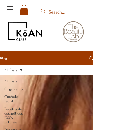
Blog
All Posts
All Posts
Organismo
Cuidado
Facial
Recetas de
cosméticos
100%
naturale
Desarrollo