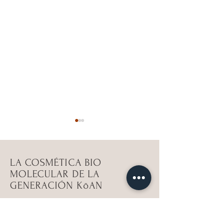
LA COSMÉTICA BIO
MOLECULAR DE LA
GENERACIÓN KōAN
Rejuvenece por dentro y
El ácido ferúlico:
por fuera
protector solar n
Talleres