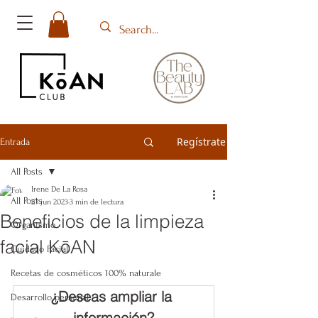
Regístrate
Entrada
All Posts
Irene De La Rosa
All Posts
27 jun 2023
3 min de lectura
Beneficios de la limpieza
Organismo
facial KōAN
Cuidado Facial
Recetas de cosméticos 100% naturale
¿Deseas ampliar la 
Desarrollo personal
información?