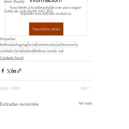
Inner Beauty
Suscríbete a koanbeautylab.com para seguir 
Estilo de vida KōAN TAO ZEN
leyendo esta entrada exclusiva.
Suscríbete ahora
Etiquetas:
belleza
antiaging
facial
innerbeauty
adolescencia
cuidado facial
natural
belleza inside out
Cuidado Facial
Ver todo
Entradas recientes