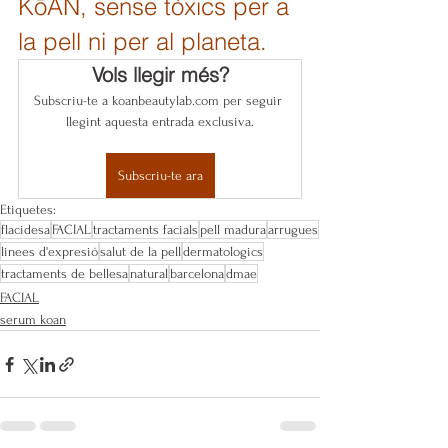
KōAN, sense tòxics per a 
la pell ni per al planeta.
Vols llegir més?
Subscriu-te a koanbeautylab.com per seguir 
llegint aquesta entrada exclusiva.
Subscriu-te ara
Etiquetes:
flacidesa
FACIAL
tractaments facials
pell madura
arrugues
linees d'expresió
salut de la pell
dermatologics
tractaments de bellesa
natural
barcelona
dmae
FACIAL
serum koan