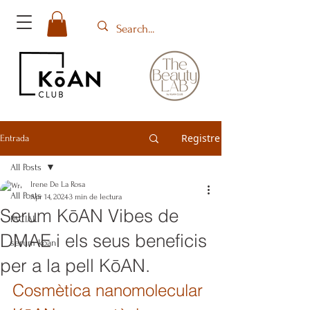
Registre
Entrada
All Posts
Irene De La Rosa
All Posts
Apr 14, 2024
3 min de lectura
Serum KōAN Vibes de
FACIAL
DMAE i els seus beneficis
serum koan
per a la pell KōAN.
Cosmètica nanomolecular 