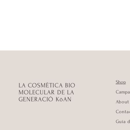
Shop
LA COSMÈTICA BIO
MOLECULAR DE LA
Campa
GENERACIÓ KōAN
About
Conta
Guia d