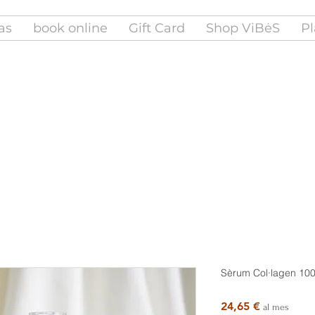
fas
book online
Gift Card
Shop ViBėS
Pl
Sèrum Col·lagen 10
Price
24,65 €
al mes