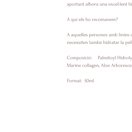
aportant alhora una excel·lent hi
A qui els ho recomanem?
A aquelles persones amb línies 
necessiten també hidratar la pell
Composició: Palmitoyl Hidrolyz
Marine collagen, Aloe Arboresce
Format: 50ml