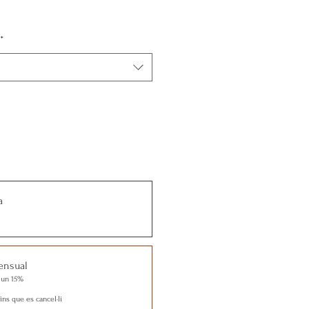
*
a
ensual
 un 15%
ins que es cancel·li