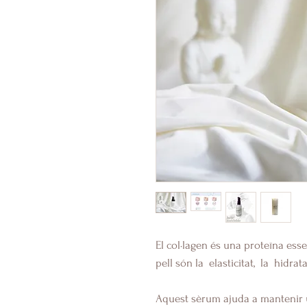
El col·lagen és una proteïna essen
pell són la elasticitat, la hidrat
Aquest sèrum ajuda a mantenir u