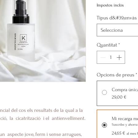
Impostos inclòs
Tipus d&#39;envàs
Selecciona
Quantitat
*
Opcions de preus
*
Compra únic
29,00 €
cial del cos els resultats de la qual a la
ació, la cicatrització i el antienvelliment.
Mi recarga m
Suscríbe y ahorra
24,65 €
n aspecte jove, ferm i sense arrugues,
al mes f