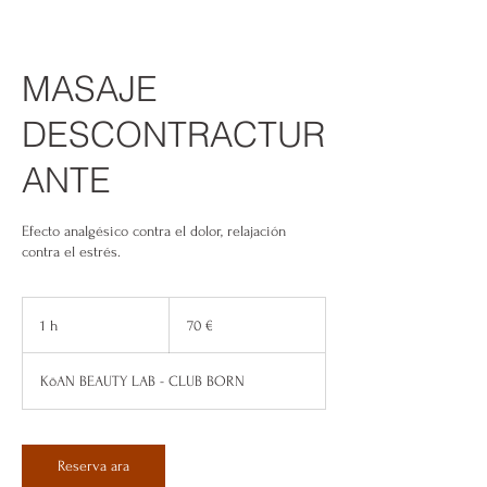
MASAJE
DESCONTRACTUR
ANTE
Efecto analgésico contra el dolor, relajación
contra el estrés.
70
euros
1 h
1
70 €
KōAN BEAUTY LAB - CLUB BORN
Reserva ara