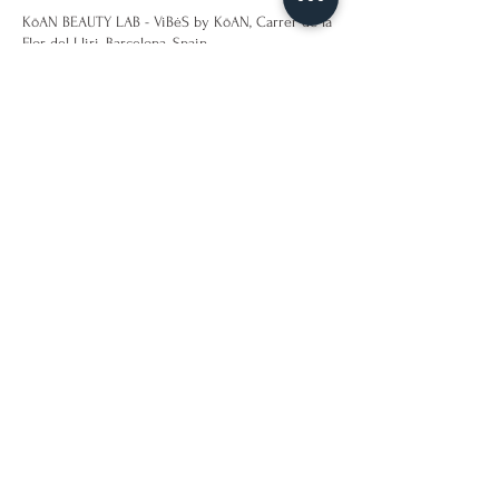
KōAN BEAUTY LAB - ViBėS by KōAN, Carrer de la
Flor del Lliri, Barcelona, Spain
623310883
hola@koanbeautylab.com
LA COSMÈTICA BIO
MOLECULAR DE LA
GENERACIÓ KōAN
Shop
Campaign
About Us