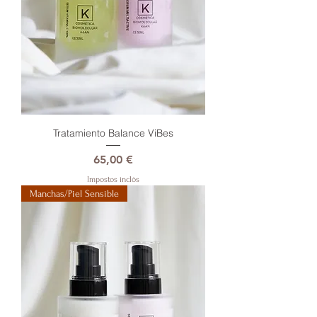
Tratamiento Balance ViBes
Preu
65,00 €
Impostos inclòs
Manchas/Piel Sensible