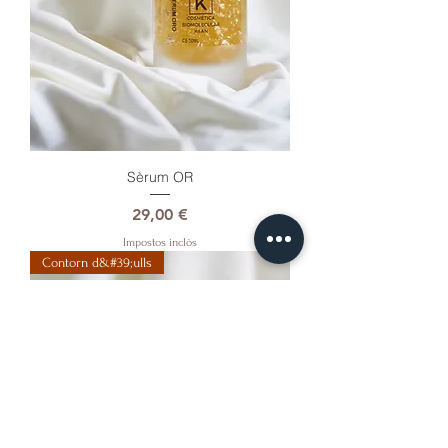
Sèrum OR
Preu
29,00 €
Impostos inclòs
Contorn d&#39;ulls