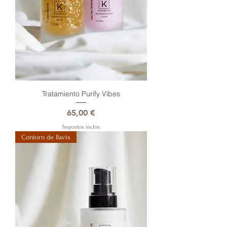
Tratamiento Purify Vibes
Preu
65,00 €
Impostos inclòs
Contorn de llavis