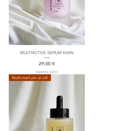
MULTIACTIVE SERUM KōAN
Preu
29,00 €
Impostos inclòs
Reafirmant per al coll