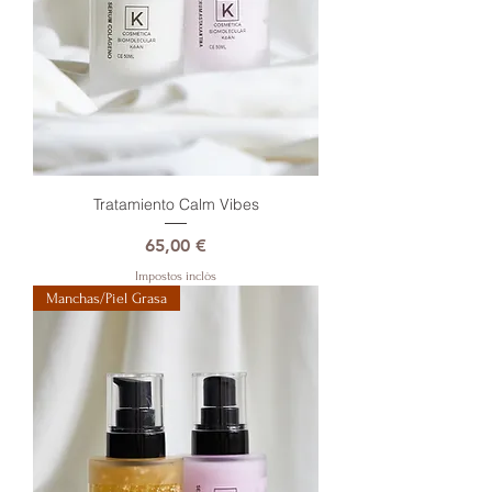
Tratamiento Calm Vibes
Preu
65,00 €
Impostos inclòs
Manchas/Piel Grasa